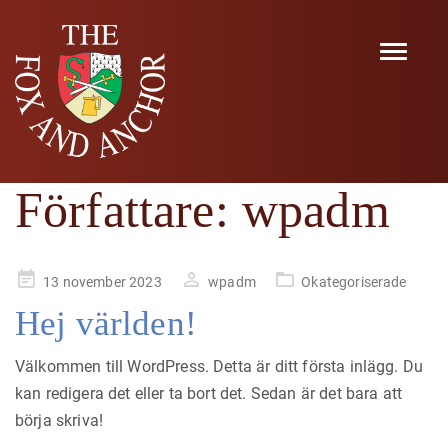
Navigat
Författare:
wpadm
Publicerad
13 november 2023
wpadm
Okategoriserade
på
Hej världen!
Välkommen till WordPress. Detta är ditt första inlägg. Du
kan redigera det eller ta bort det. Sedan är det bara att
börja skriva!