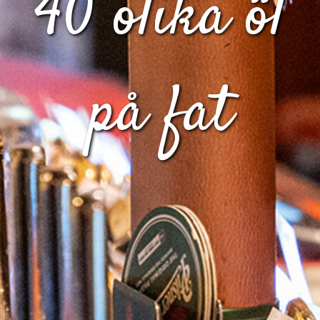
40 olika öl
på fat