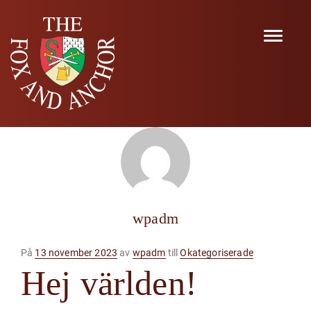
Navigat
wpadm
Publicerad
På
13 november 2023
av
wpadm
till
Okategoriserade
på
Hej världen!