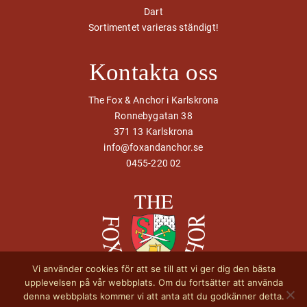
Dart
Sortimentet varieras ständigt!
Kontakta oss
The Fox & Anchor i Karlskrona
Ronnebygatan 38
371 13 Karlskrona
info@foxandanchor.se
0455-220 02
Vi använder cookies för att se till att vi ger dig den bästa
upplevelsen på vår webbplats. Om du fortsätter att använda
denna webbplats kommer vi att anta att du godkänner detta.